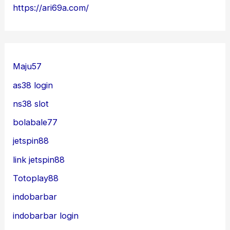
https://ari69a.com/
Maju57
as38 login
ns38 slot
bolabale77
jetspin88
link jetspin88
Totoplay88
indobarbar
indobarbar login