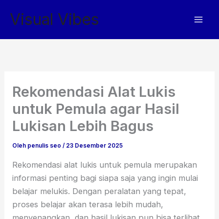
Lewati
Visual Vibes
ke
konten
Rekomendasi Alat Lukis
untuk Pemula agar Hasil
Lukisan Lebih Bagus
Oleh
penulis seo
/
23 Desember 2025
Rekomendasi alat lukis untuk pemula merupakan
informasi penting bagi siapa saja yang ingin mulai
belajar melukis. Dengan peralatan yang tepat,
proses belajar akan terasa lebih mudah,
menyenangkan, dan hasil lukisan pun bisa terlihat