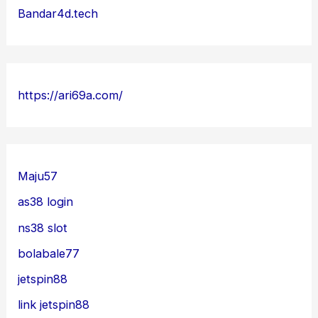
Bandar4d.tech
https://ari69a.com/
Maju57
as38 login
ns38 slot
bolabale77
jetspin88
link jetspin88