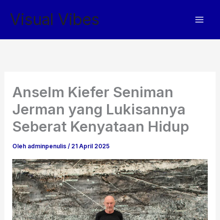
Lewati
Visual Vibes
ke
konten
Anselm Kiefer Seniman
Jerman yang Lukisannya
Seberat Kenyataan Hidup
Oleh
adminpenulis
/
21 April 2025