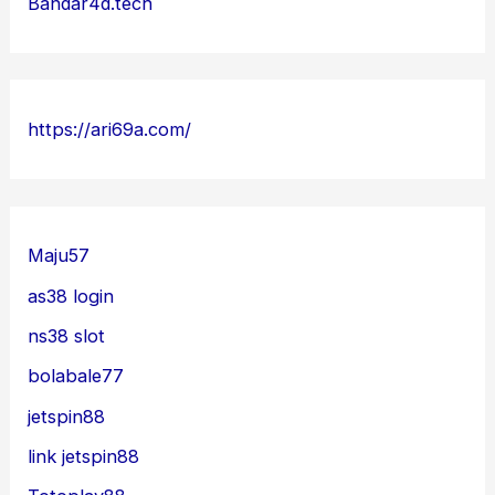
Bandar4d.tech
https://ari69a.com/
Maju57
as38 login
ns38 slot
bolabale77
jetspin88
link jetspin88