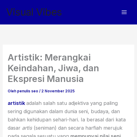
Lewati
Visual Vibes
ke
konten
Artistik: Merangkai
Keindahan, Jiwa, dan
Ekspresi Manusia
Oleh
penulis seo
/
2 November 2025
artistik
adalah salah satu adjektiva yang paling
sering digunakan dalam dunia seni, budaya, dan
bahkan kehidupan sehari-hari. Ia berasal dari kata
dasar
artis
(seniman) dan secara harfiah merujuk
pada segala sesuatu yang
mempunyai nilai seni,