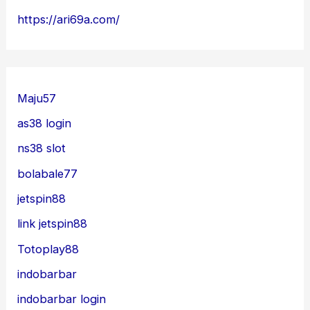
https://ari69a.com/
Maju57
as38 login
ns38 slot
bolabale77
jetspin88
link jetspin88
Totoplay88
indobarbar
indobarbar login