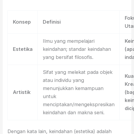
Fok
Konsep
Definisi
Ut
Ilmu yang mempelajari
Kei
Estetika
keindahan; standar keindahan
(ap
yang bersifat filosofis.
ind
Sifat yang melekat pada objek
Kua
atau individu yang
Kre
menunjukkan kemampuan
Artistik
(ba
untuk
kei
menciptakan/mengekspresikan
dic
keindahan dan makna seni.
Dengan kata lain, keindahan (estetika) adalah