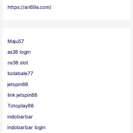
https://ari69a.com/
Maju57
as38 login
ns38 slot
bolabale77
jetspin88
link jetspin88
Totoplay88
indobarbar
indobarbar login