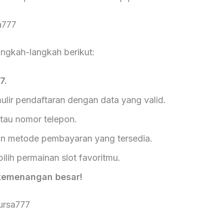
a777
langkah-langkah berikut:
7.
mulir pendaftaran dengan data yang valid.
atau nomor telepon.
 metode pembayaran yang tersedia.
ilih permainan slot favoritmu.
 kemenangan besar!
Bursa777