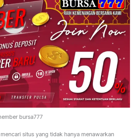
ember bursa777
n mencari situs yang tidak hanya menawarkan