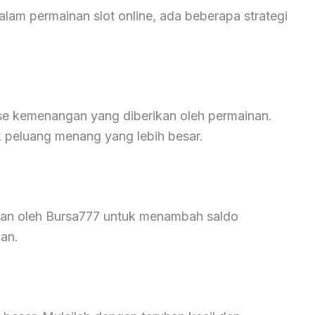
am permainan slot online, ada beberapa strategi
ase kemenangan yang diberikan oleh permainan.
k peluang menang yang lebih besar.
kan oleh Bursa777 untuk menambah saldo
an.