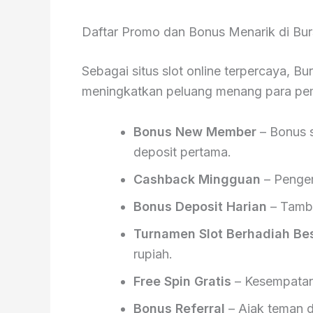
Daftar Promo dan Bonus Menarik di Bu
Sebagai situs slot online terpercaya,
meningkatkan peluang menang para pe
Bonus New Member
– Bonus 
deposit pertama.
Cashback Mingguan
– Pengem
Bonus Deposit Harian
– Tamba
Turnamen Slot Berhadiah Be
rupiah.
Free Spin Gratis
– Kesempatan 
Bonus Referral
– Ajak teman d