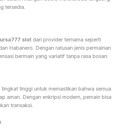
g tersedia.
ursa777 slot
dari provider ternama seperti
 dan Habanero. Dengan ratusan jenis permainan
nsasi bermain yang variatif tanpa rasa bosan.
tingkat tinggi untuk memastikan bahwa semua
tap aman. Dengan enkripsi modern, pemain bisa
kan transaksi.
k