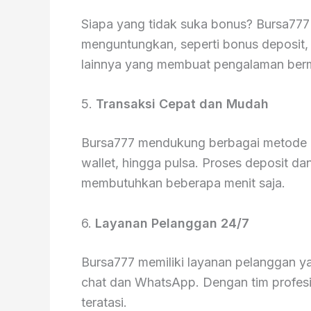
Siapa yang tidak suka bonus? Bursa77
menguntungkan, seperti bonus deposit, 
lainnya yang membuat pengalaman ber
5.
Transaksi Cepat dan Mudah
Bursa777 mendukung berbagai metode pe
wallet, hingga pulsa. Proses deposit d
membutuhkan beberapa menit saja.
6.
Layanan Pelanggan 24/7
Bursa777 memiliki layanan pelanggan ya
chat dan WhatsApp. Dengan tim profesio
teratasi.