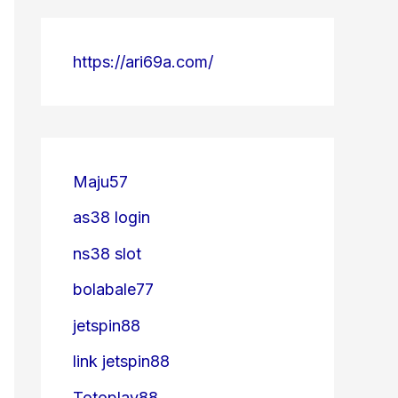
https://ari69a.com/
Maju57
as38 login
ns38 slot
bolabale77
jetspin88
link jetspin88
Totoplay88