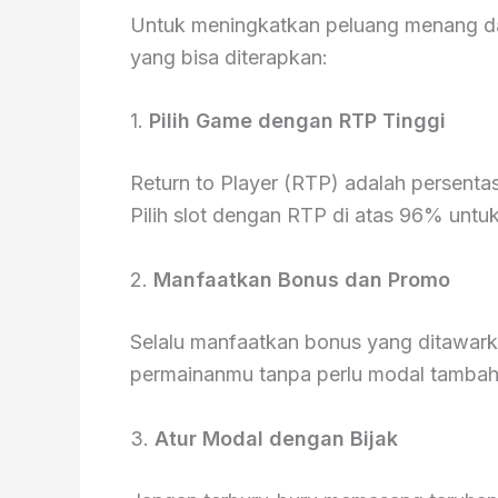
Untuk meningkatkan peluang menang dal
yang bisa diterapkan:
1.
Pilih Game dengan RTP Tinggi
Return to Player (RTP) adalah persent
Pilih slot dengan RTP di atas 96% untu
2.
Manfaatkan Bonus dan Promo
Selalu manfaatkan bonus yang ditawar
permainanmu tanpa perlu modal tambah
3.
Atur Modal dengan Bijak