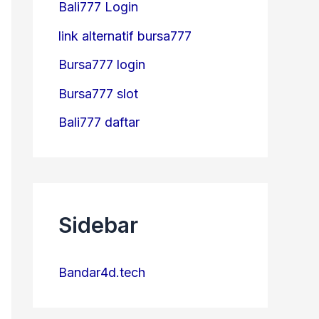
Bali777 Login
link alternatif bursa777
Bursa777 login
Bursa777 slot
Bali777 daftar
Sidebar
Bandar4d.tech