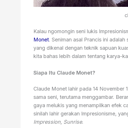
c
Kalau ngomongin seni lukis Impresion
Monet
. Seniman asal Prancis ini adala
yang dikenal dengan teknik sapuan kua
kita bahas lebih dalam tentang karya-ka
Siapa Itu Claude Monet?
Claude Monet lahir pada 14 November 1840
sama seni, terutama menggambar. Bera
gaya melukis yang menampilkan efek ca
sinilah lahir gerakan Impresionisme, ya
Impression, Sunrise
.