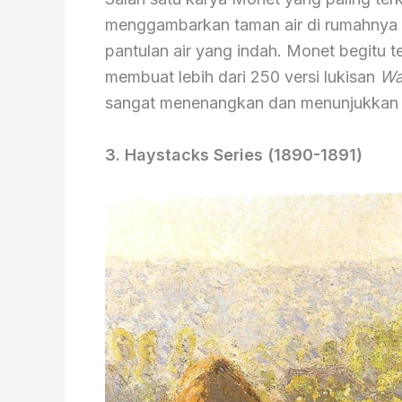
menggambarkan taman air di rumahnya d
pantulan air yang indah. Monet begitu 
membuat lebih dari 250 versi lukisan
Wat
sangat menenangkan dan menunjukkan 
3. Haystacks Series (1890-1891)