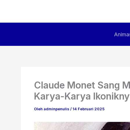
Lewati
ke
konten
Animas
Claude Monet Sang M
Karya-Karya Ikonikn
Oleh
adminpenulis
/
14 Februari 2025