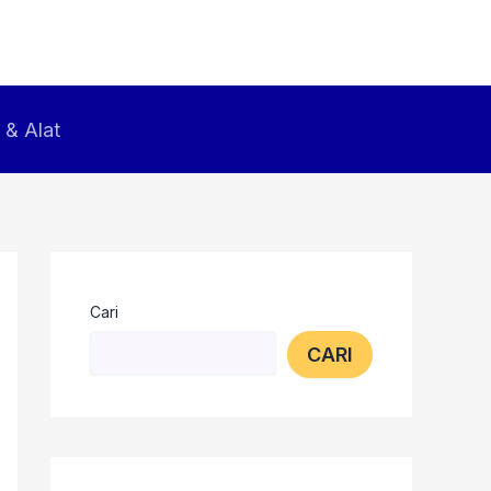
 & Alat
Cari
CARI