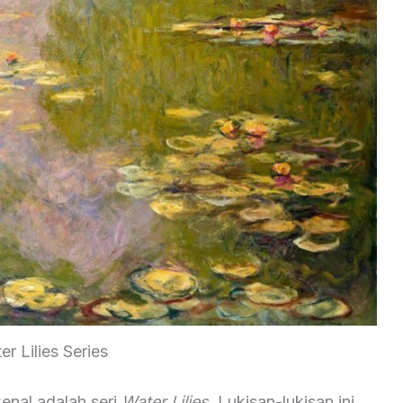
er Lilies Series
enal adalah seri
Water Lilies
. Lukisan-lukisan ini