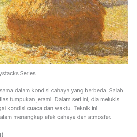
stacks Series
sama dalam kondisi cahaya yang berbeda. Salah
lias tumpukan jerami. Dalam seri ini, dia melukis
ai kondisi cuaca dan waktu. Teknik ini
alam menangkap efek cahaya dan atmosfer.
4)