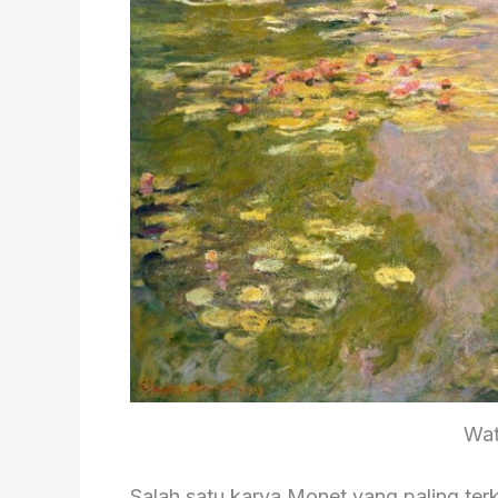
Wat
Salah satu karya Monet yang paling terk