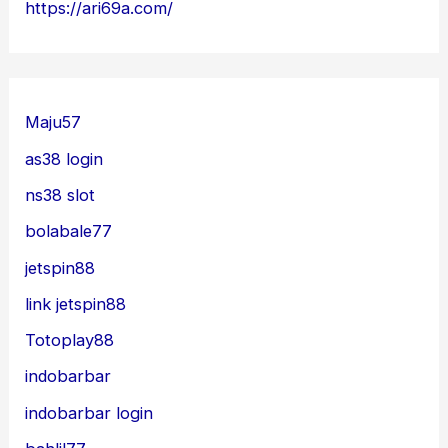
https://ari69a.com/
Maju57
as38 login
ns38 slot
bolabale77
jetspin88
link jetspin88
Totoplay88
indobarbar
indobarbar login