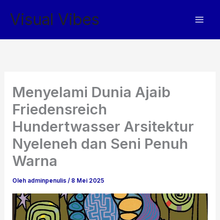
Lewati
Visual Vibes
ke
konten
Menyelami Dunia Ajaib
Friedensreich
Hundertwasser Arsitektur
Nyeleneh dan Seni Penuh
Warna
Oleh
adminpenulis
/
8 Mei 2025