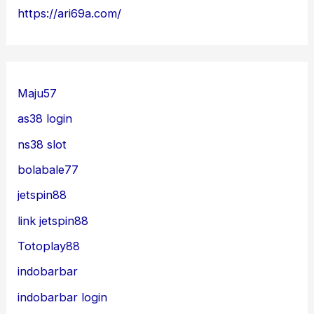
https://ari69a.com/
Maju57
as38 login
ns38 slot
bolabale77
jetspin88
link jetspin88
Totoplay88
indobarbar
indobarbar login