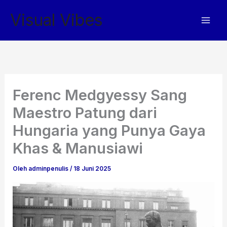
Lewati
Visual Vibes
ke
konten
Ferenc Medgyessy Sang
Maestro Patung dari
Hungaria yang Punya Gaya
Khas & Manusiawi
Oleh
adminpenulis
/
18 Juni 2025