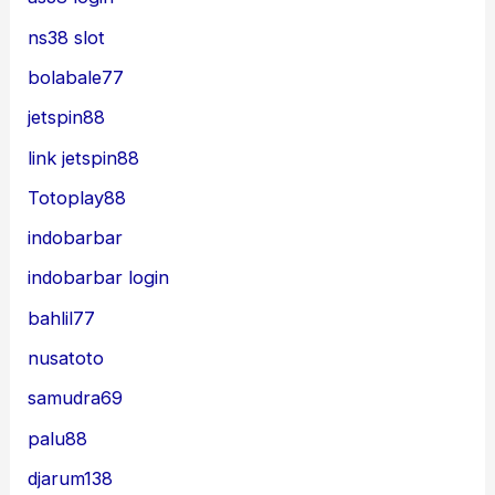
ns38 slot
bolabale77
jetspin88
link jetspin88
Totoplay88
indobarbar
indobarbar login
bahlil77
nusatoto
samudra69
palu88
djarum138