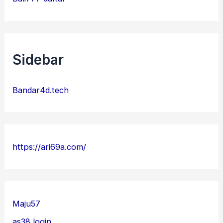
Sidebar
Bandar4d.tech
https://ari69a.com/
Maju57
as38 login