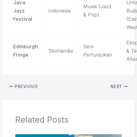
Java
Lint
Musik (Jazz
Jazz
Indonesia
Bud
& Pop)
Festival
(Eas
West
Eks
Edinburgh
Seni
Skotlandia
& Te
Fringe
Pertunjukan
Alte
PREVIOUS
NEXT
Related Posts