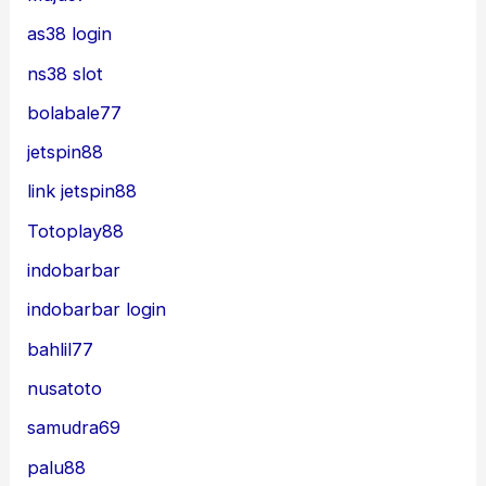
as38 login
ns38 slot
bolabale77
jetspin88
link jetspin88
Totoplay88
indobarbar
indobarbar login
bahlil77
nusatoto
samudra69
palu88