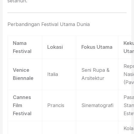
setahun.
Perbandingan Festival Utama Dunia
Nama
Kek
Lokasi
Fokus Utama
Festival
Uta
Repr
Venice
Seni Rupa &
Italia
Nasi
Biennale
Arsitektur
(Pav
Cannes
Pasa
Film
Prancis
Sinematografi
Stan
Festival
Este
Kola