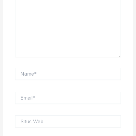
sini..
Name*
Email*
Situs
Web