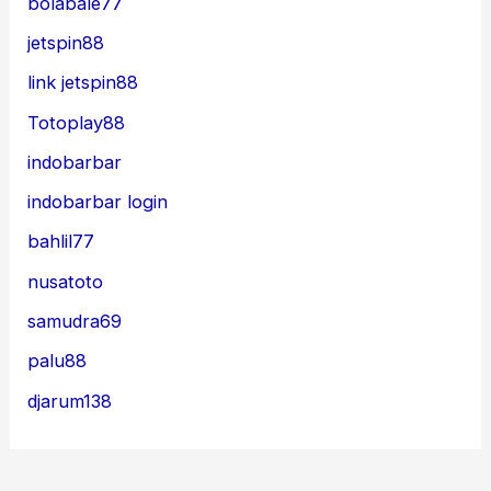
bolabale77
jetspin88
link jetspin88
Totoplay88
indobarbar
indobarbar login
bahlil77
nusatoto
samudra69
palu88
djarum138