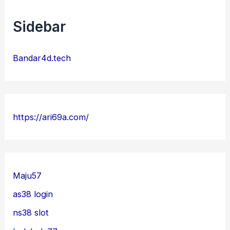
Sidebar
Bandar4d.tech
https://ari69a.com/
Maju57
as38 login
ns38 slot