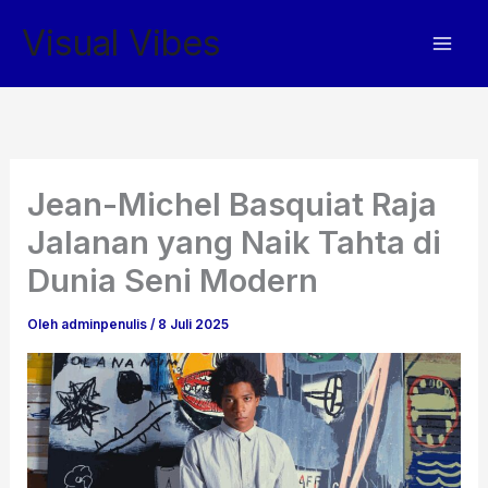
Lewati
Visual Vibes
ke
konten
Jean-Michel Basquiat Raja
Jalanan yang Naik Tahta di
Dunia Seni Modern
Oleh
adminpenulis
/
8 Juli 2025