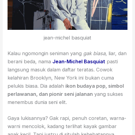
jean-michel basquiat
Kalau ngomongin seniman yang
gak biasa
, liar, dan
berani beda, nama
Jean-Michel Basquiat
pasti
langsung masuk dalam daftar teratas. Cowok
kelahiran Brooklyn, New York ini bukan cuma
pelukis biasa. Dia adalah
ikon budaya pop, simbol
perlawanan, dan pionir seni jalanan
yang sukses
menembus dunia seni elit.
Gaya lukisannya? Gak rapi, penuh coretan, warna-
warni mencolok, kadang terlihat kayak gambar
anak kecil. Tapi justru di situlah kehebatannya.