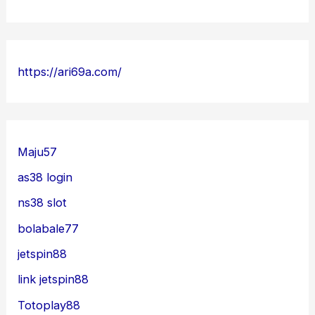
https://ari69a.com/
Maju57
as38 login
ns38 slot
bolabale77
jetspin88
link jetspin88
Totoplay88