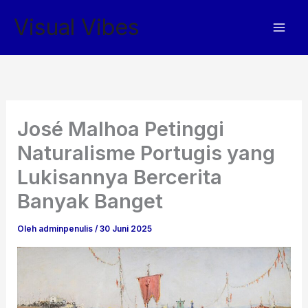
Lewati
Visual Vibes
ke
konten
José Malhoa Petinggi
Naturalisme Portugis yang
Lukisannya Bercerita
Banyak Banget
Oleh
adminpenulis
/
30 Juni 2025