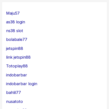
Maju57
as38 login
ns38 slot
bolabale77
jetspin88
link jetspin88
Totoplay88
indobarbar
indobarbar login
bahlil77
nusatoto