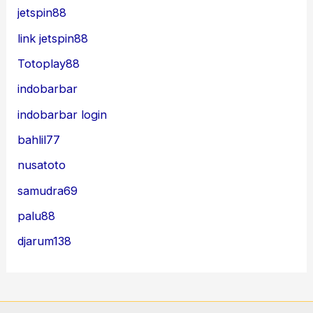
jetspin88
link jetspin88
Totoplay88
indobarbar
indobarbar login
bahlil77
nusatoto
samudra69
palu88
djarum138