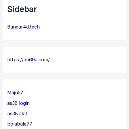
Sidebar
Bandar4d.tech
https://ari69a.com/
Maju57
as38 login
ns38 slot
bolabale77