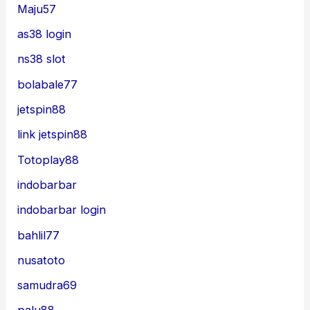
Maju57
as38 login
ns38 slot
bolabale77
jetspin88
link jetspin88
Totoplay88
indobarbar
indobarbar login
bahlil77
nusatoto
samudra69