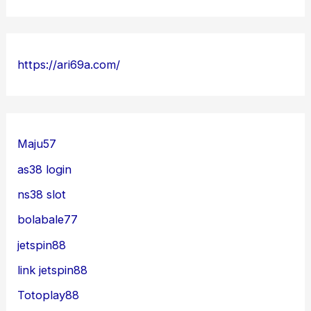
https://ari69a.com/
Maju57
as38 login
ns38 slot
bolabale77
jetspin88
link jetspin88
Totoplay88