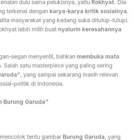
kenalan dulu sama pelukisnya, yaitu
Rokhyat
. Dia
ang terkenal dengan
karya-karya kritik sosialnya
.
ita masyarakat yang kadang suka ditutup-tutupi.
khyat lebih milih buat
nyalurin keresahannya
egan-segan menyentil, bahkan
membuka mata
a
. Salah satu masterpiece yang paling sering
Garuda”
, yang sampai sekarang masih relevan
osial-politik di Indonesia.
am Burung Garuda”
ng mencolok tentu gambar
Burung Garuda
, yang