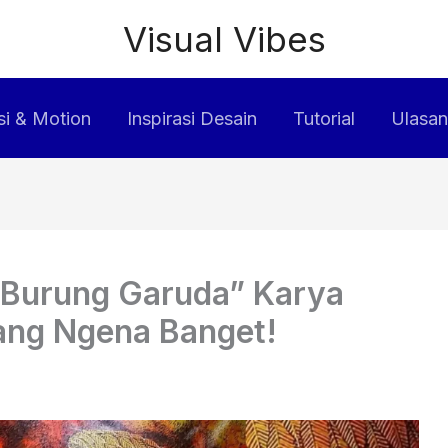
Visual Vibes
i & Motion
Inspirasi Desain
Tutorial
Ulasan
 Burung Garuda” Karya
yang Ngena Banget!