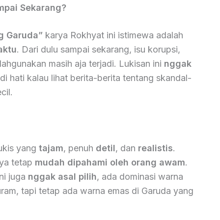
ampai Sekarang?
g Garuda”
karya Rokhyat ini istimewa adalah
aktu
. Dari dulu sampai sekarang, isu korupsi,
ahgunakan masih aja terjadi. Lukisan ini
nggak
i hati kalau lihat berita-berita tentang skandal-
cil.
ukis yang
tajam
, penuh
detil
, dan
realistis
.
nya tetap
mudah dipahami oleh orang awam
.
ni juga
nggak asal pilih
, ada dominasi warna
am, tapi tetap ada warna emas di Garuda yang