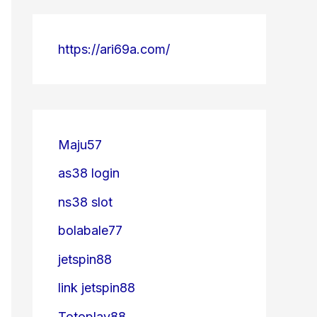
https://ari69a.com/
Maju57
as38 login
ns38 slot
bolabale77
jetspin88
link jetspin88
Totoplay88