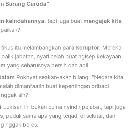
lam Burung Garuda”
in keindahannya
, tapi juga buat
mengajak kita
mpaikan?
-tikus itu melambangkan
para koruptor
. Mereka
balik jabatan, nyari celah buat ngisep kekayaan
em
yang seharusnya bersih dan adil.
Dalam
Rokhyat seakan-akan bilang, “Negara kita
 malah dimanfaatin buat kepentingan pribadi
 nggak sih?
i
Lukisan ini bukan cuma nyindir pejabat, tapi juga
is
, peduli sama apa yang terjadi di sekitar, dan
ng nggak beres.