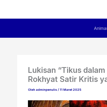
Lewati
ke
konten
Animas
Lukisan “Tikus dalam
Rokhyat Satir Kritis 
Oleh
adminpenulis
/
11 Maret 2025