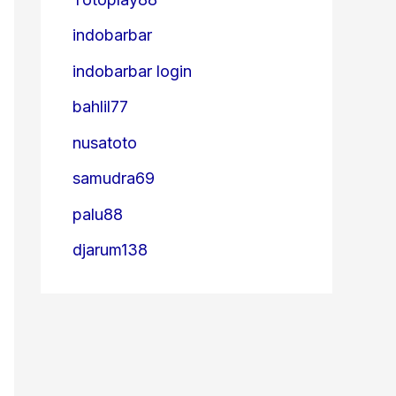
indobarbar
indobarbar login
bahlil77
nusatoto
samudra69
palu88
djarum138