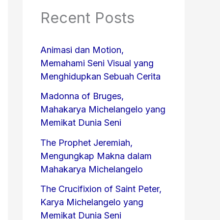
Recent Posts
Animasi dan Motion,
Memahami Seni Visual yang
Menghidupkan Sebuah Cerita
Madonna of Bruges,
Mahakarya Michelangelo yang
Memikat Dunia Seni
The Prophet Jeremiah,
Mengungkap Makna dalam
Mahakarya Michelangelo
The Crucifixion of Saint Peter,
Karya Michelangelo yang
Memikat Dunia Seni