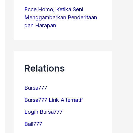
Ecce Homo, Ketika Seni
Menggambarkan Penderitaan
dan Harapan
Relations
Bursa777
Bursa777 Link Alternatif
Login Bursa777
Bali777