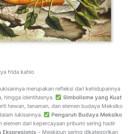
ya frida kahlo
ukisannya merupakan refleksi dari kehidupannya
ta, hingga identitasnya.
Simbolisme yang Kuat
erti hewan, tanaman, dan elemen budaya Meksiko
alam lukisannya.
Pengaruh Budaya Meksiko
 elemen dari kepercayaan pribumi sering hadir
n Ekspresionis
– Meskipun sering dikategorikan