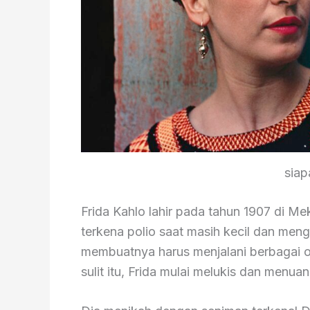
siap
Frida Kahlo lahir pada tahun 1907 di M
terkena polio saat masih kecil dan men
membuatnya harus menjalani berbagai 
sulit itu, Frida mulai melukis dan menu