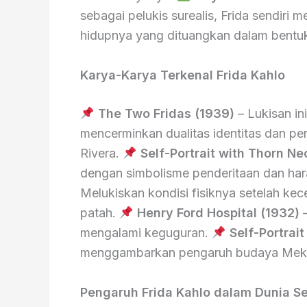
sebagai pelukis surealis, Frida sendir
hidupnya yang dituangkan dalam bentuk
Karya-Karya Terkenal Frida Kahlo
The Two Fridas (1939)
– Lukisan in
mencerminkan dualitas identitas dan p
Rivera.
Self-Portrait with Thorn N
dengan simbolisme penderitaan dan ha
Melukiskan kondisi fisiknya setelah ke
patah.
Henry Ford Hospital (1932)
–
mengalami keguguran.
Self-Portrai
menggambarkan pengaruh budaya Meksi
Pengaruh Frida Kahlo dalam Dunia Se