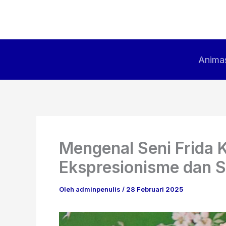
Lewati
ke
konten
Animas
Mengenal Seni Frida 
Ekspresionisme dan S
Oleh
adminpenulis
/
28 Februari 2025