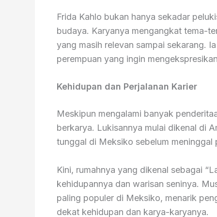
Frida Kahlo bukan hanya sekadar peluki
budaya. Karyanya mengangkat tema-tema s
yang masih relevan sampai sekarang. Ia
perempuan yang ingin mengekspresikan d
Kehidupan dan Perjalanan Karier
Meskipun mengalami banyak penderitaan 
berkarya. Lukisannya mulai dikenal di 
tunggal di Meksiko sebelum meninggal 
Kini, rumahnya yang dikenal sebagai “
kehidupannya dan warisan seninya. Muse
paling populer di Meksiko, menarik peng
dekat kehidupan dan karya-karyanya.