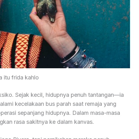
a itu frida kahlo
eksiko. Sejak kecil, hidupnya penuh tantangan—ia
galami kecelakaan bus parah saat remaja yang
operasi sepanjang hidupnya. Dalam masa-masa
angkan rasa sakitnya ke dalam kanvas.