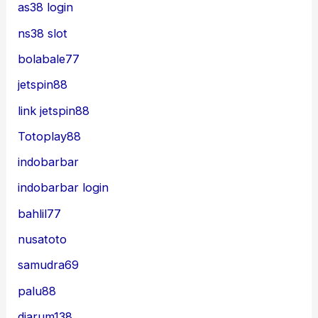
as38 login
ns38 slot
bolabale77
jetspin88
link jetspin88
Totoplay88
indobarbar
indobarbar login
bahlil77
nusatoto
samudra69
palu88
djarum138