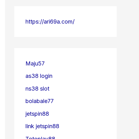
https://ari69a.com/
Maju57
as38 login
ns38 slot
bolabale77
jetspin88
link jetspin88
Totoplay88