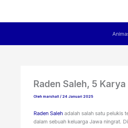
Lewati
ke
konten
Animas
Raden Saleh, 5 Karya
Oleh
marshall
/
24 Januari 2025
Raden Saleh
adalah salah satu pelukis t
dalam sebuah keluarga Jawa ningrat. D