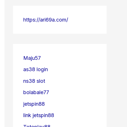
https://ari69a.com/
Maju57
as38 login
ns38 slot
bolabale77
jetspin88
link jetspin88
Totoplay88