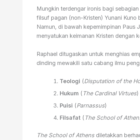
Mungkin terdengar ironis bagi sebagia
filsuf pagan (non-Kristen) Yunani Kuno 
Namun, di bawah kepemimpinan Paus Juli
menyatukan keimanan Kristen dengan ke
Raphael ditugaskan untuk menghias emp
dinding mewakili satu cabang ilmu pen
Teologi
(
Disputation of the H
Hukum
(
The Cardinal Virtues
)
Puisi
(
Parnassus
)
Filsafat
(
The School of Athen
The School of Athens
diletakkan berha