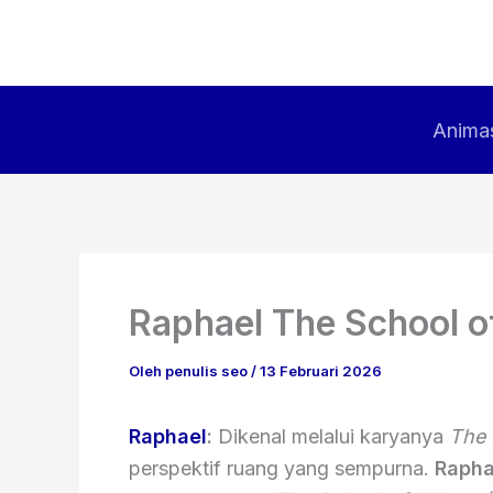
Lewati
ke
konten
Animas
Raphael The School 
Oleh
penulis seo
/
13 Februari 2026
Raphael
:
Dikenal melalui karyanya
The 
perspektif ruang yang sempurna.
Rapha