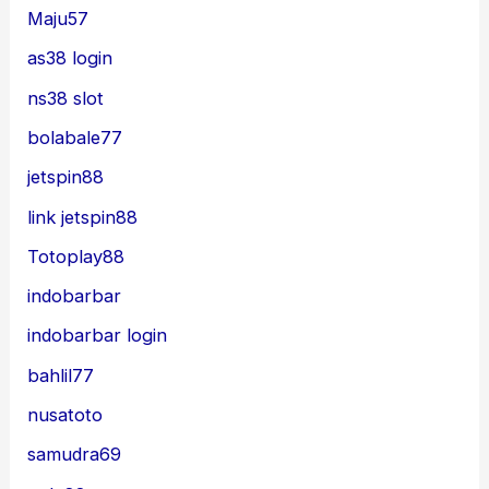
Maju57
as38 login
ns38 slot
bolabale77
jetspin88
link jetspin88
Totoplay88
indobarbar
indobarbar login
bahlil77
nusatoto
samudra69