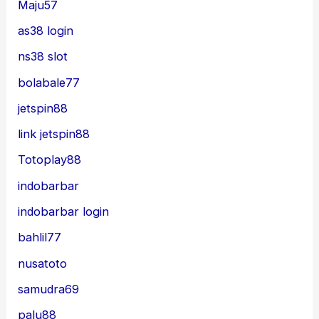
Maju57
as38 login
ns38 slot
bolabale77
jetspin88
link jetspin88
Totoplay88
indobarbar
indobarbar login
bahlil77
nusatoto
samudra69
palu88