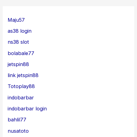
Maju57
as38 login
ns38 slot
bolabale77
jetspin88
link jetspin88
Totoplay88
indobarbar
indobarbar login
bahlil77
nusatoto