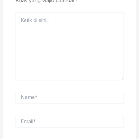
Ruas yang wajib ditandai
*
Ketik
di
sini..
Name*
Email*