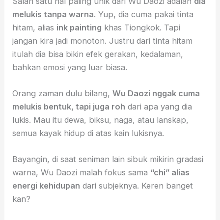
Salah satu hal paling unik dari Wu Daozi adalah
dia
melukis tanpa warna
. Yup, dia cuma pakai tinta
hitam, alias
ink painting
khas Tiongkok. Tapi
jangan kira jadi monoton. Justru dari tinta hitam
itulah dia bisa bikin efek gerakan, kedalaman,
bahkan emosi yang luar biasa.
Orang zaman dulu bilang,
Wu Daozi nggak cuma
melukis bentuk, tapi juga roh
dari apa yang dia
lukis. Mau itu dewa, biksu, naga, atau lanskap,
semua kayak hidup di atas kain lukisnya.
Bayangin, di saat seniman lain sibuk mikirin gradasi
warna, Wu Daozi malah fokus sama
“chi” alias
energi kehidupan
dari subjeknya. Keren banget
kan?