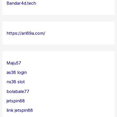
Bandar4d.tech
https://ari69a.com/
Maju57
as38 login
ns38 slot
bolabale77
jetspin88
link jetspin88