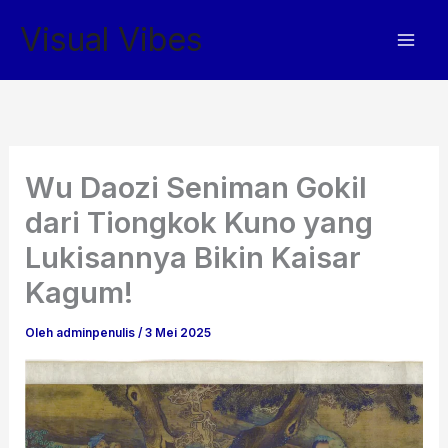
Lewati
Visual Vibes
ke
konten
Wu Daozi Seniman Gokil
dari Tiongkok Kuno yang
Lukisannya Bikin Kaisar
Kagum!
Oleh
adminpenulis
/
3 Mei 2025